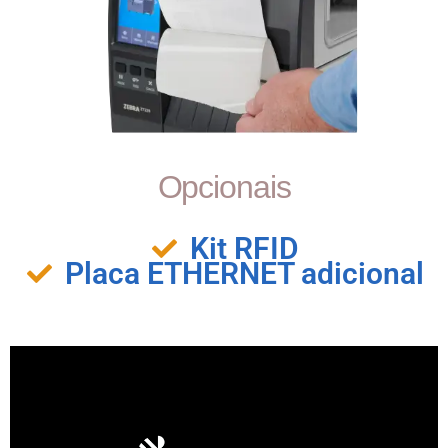
Opcionais
Kit RFID
Placa ETHERNET adicional